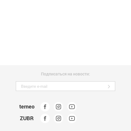
Подписаться на новости:
terneo
ZUBR