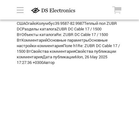
СШАОгайоКолумбус39.9587-82.9987Теплый пол ZUBR
DCРазделы каталогаZUBR DC Cable 17 / 1500
ВтОбъекты каталогаRe: ZUBR DC Cable 17 / 1500
ВтКомментарийОсновные параметрыОсновные
настройки комментарияПоле h1Re: ZUBR DC Cable 17 /
1500 ВтСвойства комментарияСвойства публикации
комментарияДата публикацииMon, 26 May 2025
17:27:36 +0300Автор