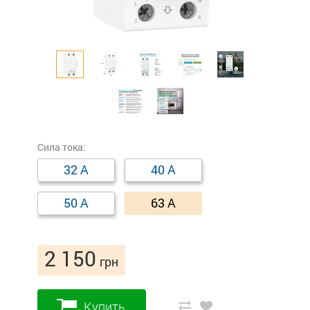
Сила тока:
32 А
40 А
50 А
63 А
2 150
грн
Купить