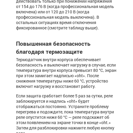
действовать только при понижении напряжения
от 154 до 176 В (когда профессиональная модель
включена) или от 120 до 210 В (когда
профессиональная модель выключена). В
остальных ситуациях время отключения
фиксированное (смотрите таблицу выше).
Повышенная безопасность
благодаря термозащите
Термодатчик внутри корпуса обеспечивает
безопасность и выключает нагрузку в случае, если
температура внутри корпуса превысит 80 °С, экран
при этом замигает надписью «oht». После
снижения температуры ниже 60 °С, устройство
включит нагрузку и восстановит работу.
Если за­щита сра­­бо­та­ет более 5 раз за сутки, реле
заблокируется и надпись «oht» будет
отображаться постоянно. Устраните проблему
перегрева и подождите, пока температура внутри
реле опустится ниже 60 °С — реле подскажет об
этом появлением на экране точки в конце «oht.»
Затем для разблокировки нажмите любую кнопку