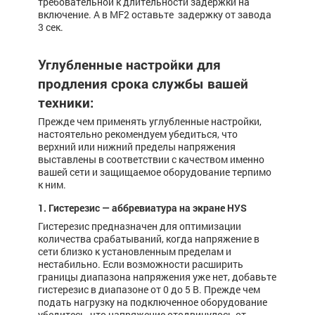
тре­бо­­вательной к длительности за­держки на
включение. А в MF2 оставьте задержку от завода
3 сек.
Углубленные настройки для
продления срока службы вашей
техники:
Прежде чем применять углубленные настройки,
настоятельно рекомендуем убедиться, что
верхний или нижний пределы напряжения
выставлены в соответствии с качеством именно
вашей сети и защищаемое оборудование терпимо
к ним.
1. Гистерезис — аббревиатура на экране HУS
Гистерезис предназначен для оптимизации
количества срабатываний, когда напряжение в
сети близко к установленным пределам и
нестабильно. Если возможности расширить
границы диапазона напряжения уже нет, добавьте
гистерезис в диапазоне от 0 до 5 В. Прежде чем
подать нагрузку на подключенное оборудование
убедитесь, что напряжение отодвинулось от