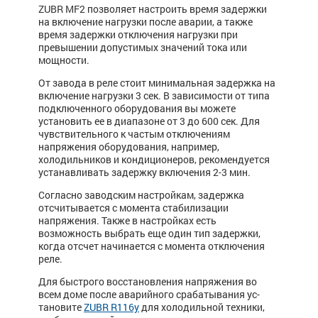
ZUBR MF2 позволяет настроить время задержки
на включение нагрузки после аварии, а также
время задержки отключения нагрузки при
превышении допустимых значений тока или
мощности.
От завода в реле стоит минимальная задержка на
включение нагрузки 3 сек. В зависимости от типа
подключенного оборудования вы можете
установить ее в диапазоне от 3 до 600 сек. Для
чувствительного к частым отключениям
напряжения оборудования, например,
холодильников и кондиционеров, рекомендуется
устанавливать задержку включения 2-3 мин.
Согласно заводским настройкам, задержка
отсчитывается с момента стабилизации
напряжения. Также в настройках есть
возможность выбрать еще один тип задержки,
когда отсчет начинается с момента отключения
реле.
Для быстрого восстановления напряжения во
всем до­ме пос­ле ава­рийного срабаты­ва­ния ус­­
тановите
ZUBR R116y
для холо­дильной тех­ни­ки,