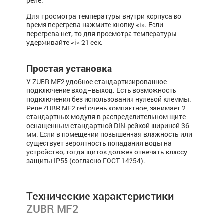
реле.
Для просмотра тем­пе­ратуры внутри корпуса во
время пе­ре­гре­ва наж­мите кнопку «i». Если
перегрева нет, то для просмотра температуры
удерживайте «i» 21 сек.
Простая установка
У ZUBR MF2 удобное стандартизированное
подключение вход–выход. Есть возможность
подключения без использования нулевой клеммы.
Реле ZUBR MF2 red очень компактное, занимает 2
стандартных модуля в распределительном щите
оснащенным стандартной DIN-рейкой шириной 36
мм. Если в помещении повышенная влажность или
существует вероятность попадания воды на
устройство, тогда щиток должен отвечать классу
защиты IP55 (согласно ГОСТ 14254).
Технические характеристики
ZUBR MF2