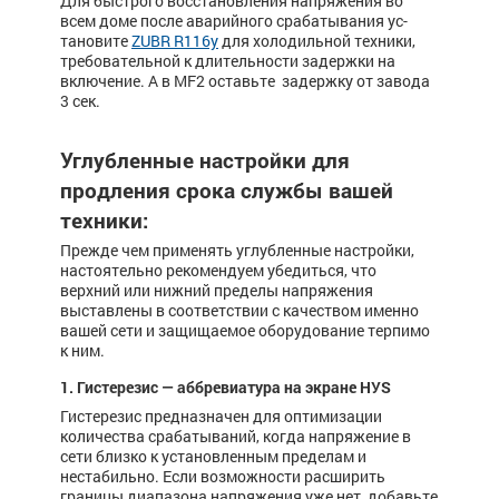
Для быстрого восстановления напряжения во
всем до­ме пос­ле ава­рийного срабаты­ва­ния ус­­
тановите
ZUBR R116y
для холо­дильной тех­ни­ки,
тре­бо­­вательной к длительности за­держки на
включение. А в MF2 оставьте задержку от завода
3 сек.
Углубленные настройки для
продления срока службы вашей
техники:
Прежде чем применять углубленные настройки,
настоятельно рекомендуем убедиться, что
верхний или нижний пределы напряжения
выставлены в соответствии с качеством именно
вашей сети и защищаемое оборудование терпимо
к ним.
1. Гистерезис — аббревиатура на экране HУS
Гистерезис предназначен для оптимизации
количества срабатываний, когда напряжение в
сети близко к установленным пределам и
нестабильно. Если возможности расширить
границы диапазона напряжения уже нет, добавьте