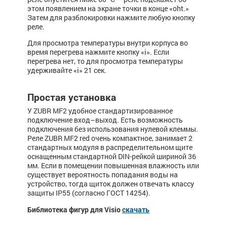
этом появлением на экране точки в конце «oht.»
Затем для разблокировки нажмите любую кнопку
реле.
Для просмотра тем­пе­ратуры внутри корпуса во
время пе­ре­гре­ва наж­мите кнопку «i». Если
перегрева нет, то для просмотра температуры
удерживайте «i» 21 сек.
Простая установка
У ZUBR MF2 удобное стандартизированное
подключение вход–выход. Есть возможность
подключения без использования нулевой клеммы.
Реле ZUBR MF2 red очень компактное, занимает 2
стандартных модуля в распределительном щите
оснащенным стандартной DIN-рейкой шириной 36
мм. Если в помещении повышенная влажность или
существует вероятность попадания воды на
устройство, тогда щиток должен отвечать классу
защиты IP55 (согласно ГОСТ 14254).
Библиотека фигур для Visio
скачать