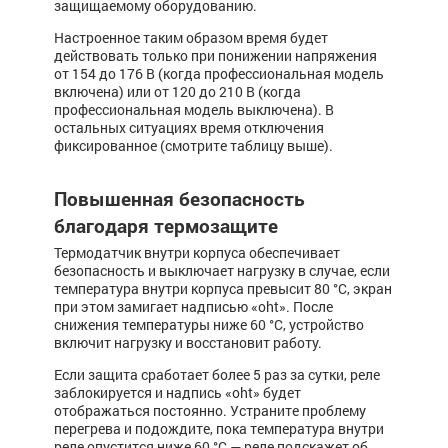
защищаемому оборудованию.
Настроенное таким образом время будет
действовать только при понижении напряжения
от 154 до 176 В (когда профессиональная модель
включена) или от 120 до 210 В (когда
профессиональная модель выключена). В
остальных ситуациях время отключения
фиксированное (смотрите таблицу выше).
Повышенная безопасность
благодаря термозащите
Термодатчик внутри корпуса обеспечивает
безопасность и выключает нагрузку в случае, если
температура внутри корпуса превысит 80 °С, экран
при этом замигает надписью «oht». После
снижения температуры ниже 60 °С, устройство
включит нагрузку и восстановит работу.
Если за­щита сра­­бо­та­ет более 5 раз за сутки, реле
заблокируется и надпись «oht» будет
отображаться постоянно. Устраните проблему
перегрева и подождите, пока температура внутри
реле опустится ниже 60 °С — реле подскажет об