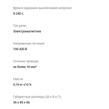
Время задержки выключения нагрузки:
0-240 с
Тип реле:
Электромагнитное
Напряжение питания:
100-420 В
Сечение провода:
не более 16 мм²
Масса:
0,19 кг ±10 %
Габаритные размеры (Ш х В х Г):
36 х 85 х 66