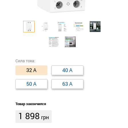
Сила тока:
32 А
40 А
50 А
63 А
Товар закончился
1 898
грн