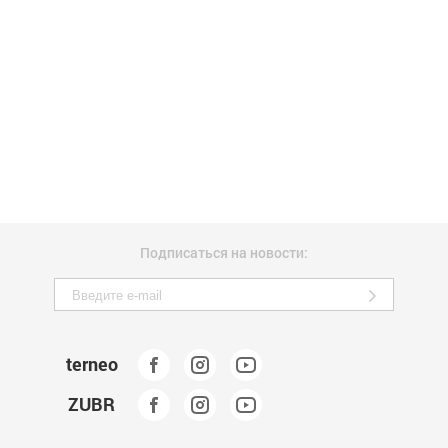
Подписаться на новости:
terneo
ZUBR