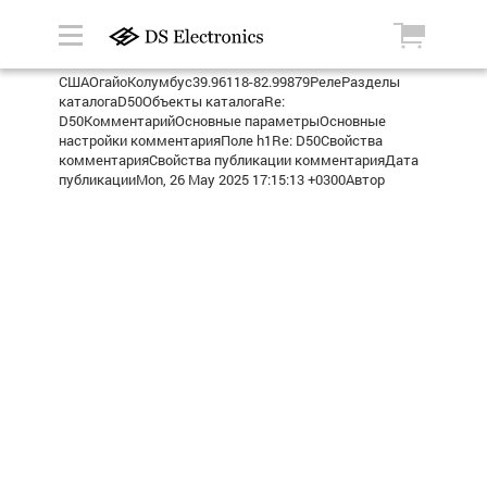
СШАОгайоКолумбус39.96118-82.99879РелеРазделы
каталогаD50Объекты каталогаRe:
D50КомментарийОсновные параметрыОсновные
настройки комментарияПоле h1Re: D50Свойства
комментарияСвойства публикации комментарияДата
публикацииMon, 26 May 2025 17:15:13 +0300Автор