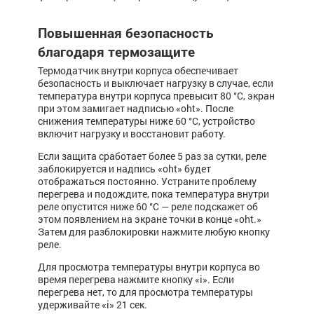
Повышенная безопасность
благодаря термозащите
Термодатчик внутри корпуса обеспечивает
безопасность и выключает нагрузку в случае, если
температура внутри корпуса превысит 80 °С, экран
при этом замигает надписью «oht». После
снижения температуры ниже 60 °С, устройство
включит нагрузку и восстановит работу.
Если за­щита сра­­бо­та­ет более 5 раз за сутки, реле
заблокируется и надпись «oht» будет
отображаться постоянно. Устраните проблему
перегрева и подождите, пока температура внутри
реле опустится ниже 60 °С — реле подскажет об
этом появлением на экране точки в конце «oht.»
Затем для разблокировки нажмите любую кнопку
реле.
Для просмотра тем­пе­ратуры внутри корпуса во
время пе­ре­гре­ва наж­мите кнопку «i». Если
перегрева нет, то для просмотра температуры
удерживайте «i» 21 сек.