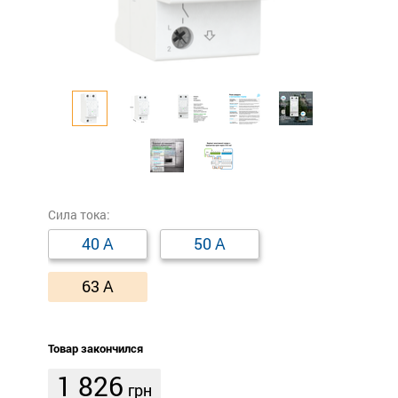
Сила тока:
40 А
50 А
63 А
Товар закончился
1 826
грн