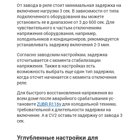
От завода в реле стоит минимальная задержка на
включение нагрузки 3 сек. В зависимости от типа
подключенного оборудования вы можете
установить ее в диапазоне от 3 до 600 сек. Для
чувствительного к частым отключениям
напряжения оборудования, например,
холодильников и кондиционеров, рекомендуется
устанавливать задержку включения 2-3 мин.
Согласно заводским настройкам, задержка
отсчитывается с момента стабилизации
напряжения. Также в настройках есть
возможность выбрать еще один тип задержки,
когда отсчет начинается с момента отключения
реле.
Для быстрого восстановления напряжения во
всем до­ме пос­ле ава­рийного срабаты­ва­ния ус­­
тановите
ZUBR R116y
для холо­дильной тех­ни­ки,
тре­бо­­вательной к длительности за­держки на
включение. А в CV2 оставьте задержку от завода 3
сек.
Углубленные настройки для