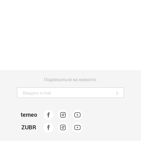
Подписаться на новости:
terneo
ZUBR