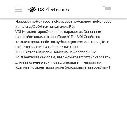
НеизвестноНеизвестноНеизвестноНеизвестноНеизвестноТерм
каталогаVOLОбъекты каталогаRe:
VOLКомментарийОсновные параметрыОсновные
настройки комментарияПоле h1Re: VOLСвойства
комментарияСвойства публикации комментарияДата
публикацииTue, 04 Feb 2025 04:31:00
+0300АвторАнтиспамПометив нежелательные
комментарии как спам, вы сможете их отфильтровать
для выполнения групповых операций — например,
удалить комментарии или/и блокировать автораСпам1