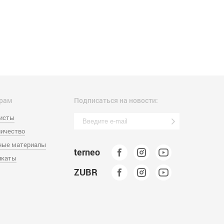
рам
Подписаться на новости:
листы
ичество
ные материалы
terneo
икаты
ZUBR