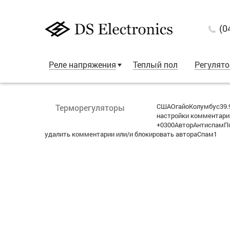
(0
Реле напряжения
Теплый пол
Регулят
СШАОгайоКолумбус39.
Терморегуляторы
настройки комментария
+0300АвторАнтиспамПо
удалить комментарии или/и блокировать автораСпам1