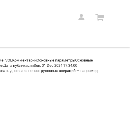
аRe: VOLКомментарийОсновные параметрыОсновные
Дата публикацииSun, 01 Dec 2024 17:34:00
вать для выполнения групповых операций — например,