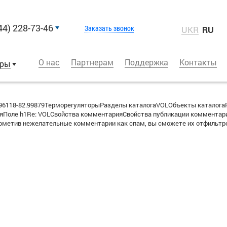
44) 228-73-46
Заказать звонок
UKR
RU
О нас
Партнерам
Поддержка
Контакты
оры
96118-82.99879ТерморегуляторыРазделы каталогаVOLОбъекты каталог
Поле h1Re: VOLСвойства комментарияСвойства публикации комментария
метив нежелательные комментарии как спам, вы сможете их отфильтро