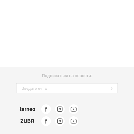
Подписаться на новости:
terneo
ZUBR