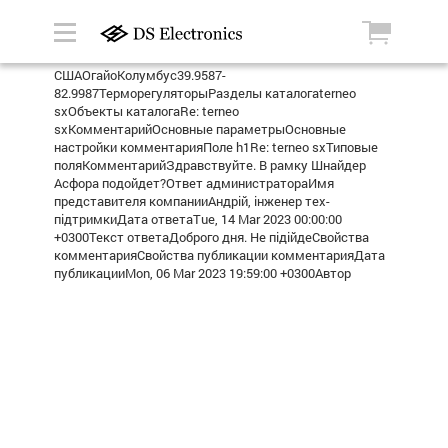
СШАОгайоКолумбус39.9587-
82.9987ТерморегуляторыРазделы каталогаterneo
sxОбъекты каталогаRe: terneo
sxКомментарийОсновные параметрыОсновные
настройки комментарияПоле h1Re: terneo sxТиповые
поляКомментарийЗдравствуйте. В рамку Шнайдер
Асфора подойдет?Ответ администратораИмя
представителя компанииАндрій, інженер тех-
підтримкиДата ответаTue, 14 Mar 2023 00:00:00
+0300Текст ответаДоброго дня. Не підійдеСвойства
комментарияСвойства публикации комментарияДата
публикацииMon, 06 Mar 2023 19:59:00 +0300Автор