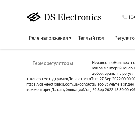
(0
Реле напряжения
Теплый пол
Регулят
НеизвестноНеизвестно
Терморегуляторы
sxКомментарийОсновны
добре. вранці на регул
інженер тех-підтримкиДата ответаTue, 27 Sep 2022 00:00:00
https://ds-electronics.com.ua/contacts/ або усуньте її згід
комментарияДата публикацииMon, 26 Sep 2022 18:39:00 +0