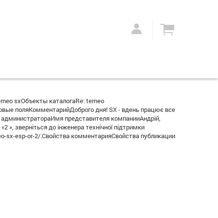
eo sxОбъекты каталогаRe: terneo
вые поляКомментарийДоброго дня! SX - вдень працює все
твет администратораИмя представителя компанииАндрій,
«2 », зверніться до інженера технічної підтримки
/terneo-sx-esp-or-2/.Свойства комментарияСвойства публикации