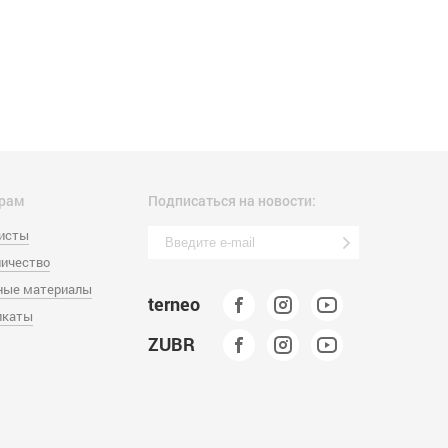
рам
Подписаться на новости:
листы
ичество
ные материалы
terneo
икаты
ZUBR