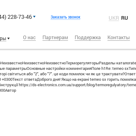
44) 228-73-46
Заказать звонок
UKR
RU
О нас
Партнерам
Поддержка
Контакты
оры
НеизвестноНеизвестноНеизвестноТерморегуляторыРазделы каталогаtern
е параметрыОсновные настройки комментарияПоле h1Re: terneo sxТипо
яторі світиться або "2", або "7". це коди помилок чи як це трактувати?О
 +0300Текст ответаДоброго дня! Якщо на екрані terneo sx горить помилка 
но інструкції https://ds-electronics.com.ua/support/blog/termoregulyatory
300Автор