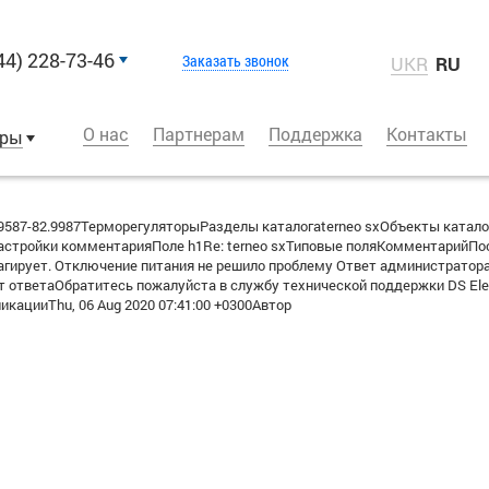
44) 228-73-46
Заказать звонок
UKR
RU
О нас
Партнерам
Поддержка
Контакты
оры
587-82.9987ТерморегуляторыРазделы каталогаterneo sxОбъекты катало
тройки комментарияПоле h1Re: terneo sxТиповые поляКомментарийПост
еагирует. Отключение питания не решило проблему Ответ администратор
 ответаОбратитесь пожалуйста в службу технической поддержки DS Electr
ацииThu, 06 Aug 2020 07:41:00 +0300Автор