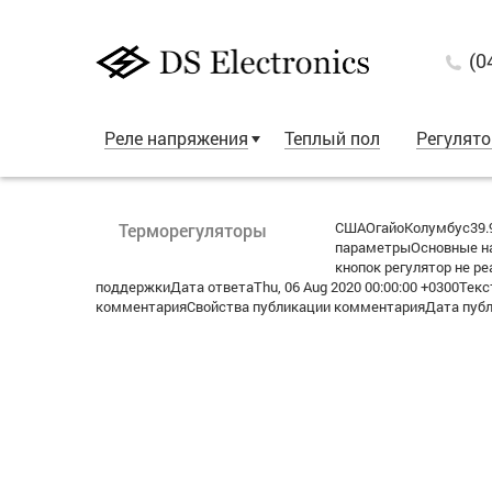
(0
Реле напряжения
Теплый пол
Регулят
СШАОгайоКолумбус39.9
Терморегуляторы
параметрыОсновные нас
кнопок регулятор не р
поддержкиДата ответаThu, 06 Aug 2020 00:00:00 +0300Текст
комментарияСвойства публикации комментарияДата публик