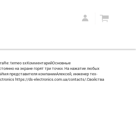
гаRe: terneo sxКомментарийОсновные
оянно на экране горят три точки. На нажатие любых
аИмя представителя компанииАлексей, инженер тех-
onics https://ds-electronics.com.ua/contacts/.Свойства