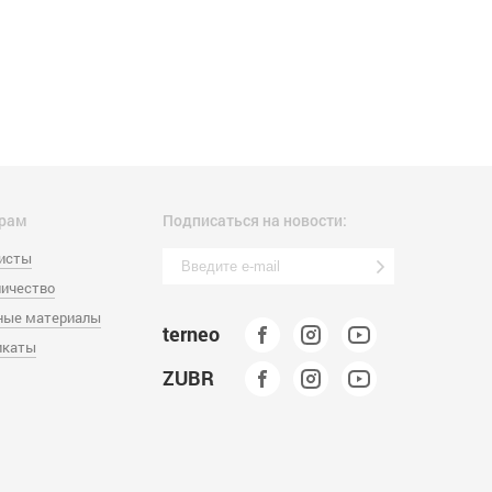
рам
Подписаться на новости:
листы
ичество
ные материалы
terneo
икаты
ZUBR