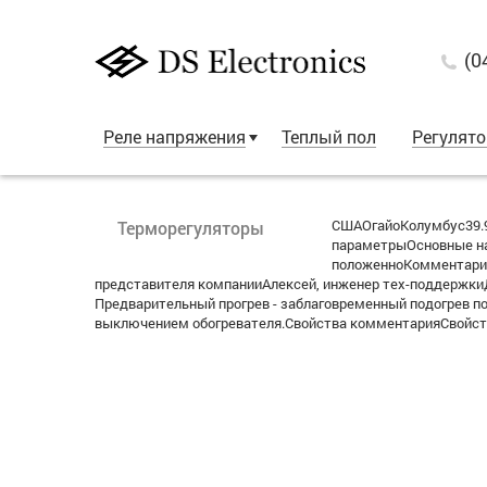
(0
Реле напряжения
Теплый пол
Регулят
СШАОгайоКолумбус39.9
Терморегуляторы
параметрыОсновные на
положенноКомментарий
представителя компанииАлексей, инженер тех-поддержкиДа
Предварительный прогрев - заблаговременный подогрев п
выключением обогревателя.Свойства комментарияСвойства