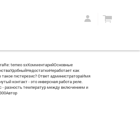
гаRe: terneo sxКомментарийОсновные
инстваУдобныйНедостаткиНеработает как
о такое гистерезис? Ответ администратораИмя
тый контакт - это инверсная работа реле.
ис - разность температур между включением и
0300Автор