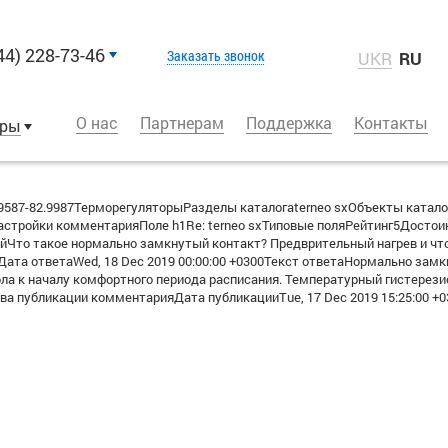
44) 228-73-46
Заказать звонок
UKR
RU
О нас
Партнерам
Поддержка
Контакты
оры
587-82.9987ТерморегуляторыРазделы каталогаterneo sxОбъекты катало
стройки комментарияПоле h1Re: terneo sxТиповые поляРейтинг5Досто
Что такое нормально замкнутый контакт? Предврительный нагрев и чт
та ответаWed, 18 Dec 2019 00:00:00 +0300Текст ответаНормально замкну
ола к началу комфортного периода расписания. Температурный гистерез
 публикации комментарияДата публикацииTue, 17 Dec 2019 15:25:00 +