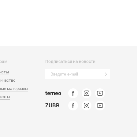
рам
Подписаться на новости:
листы
ичество
ные материалы
terneo
икаты
ZUBR