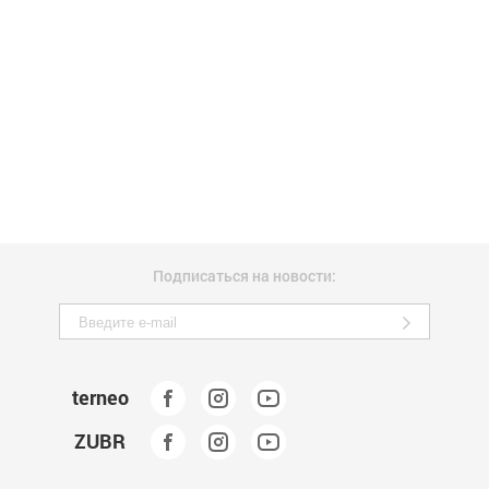
Подписаться на новости:
terneo
ZUBR