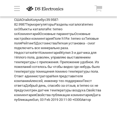
СШАОгайоКолумбус39.9587-
82.9987ТерморегуляторыРазделы каталогаterneo
sxОбъекты каталогаRe: terneo
sxКомментарийОсновные параметрыОсновные
настройки комментарияПоле h1Re: terneo sxТиповые
поляРейтинг5ДостоинстваЛегкая установка - смог
подключить все минерально раза.
НедостаткиНетКомментарийКупил 3-и датчика для
тёплого пола, доволен, управляю выставлением
температуры с приложения. Приложение удобное. Из
пожеланий хотелось бы чтобы видно где нибудь было
температуру помещения помимо температуры пола.
Ответ администратораИмя представителя
компанииАлексей, инженер тех-поддержкиТекст
ответаДобрый день, спасибо за отзыв, в terneo sx не
предусмотрен датчик температуры воздуха.Свойства
комментарияСвойства публикации комментарияДата
публикацииSun, 03 Feb 2019 20:11:00 +0300Автор