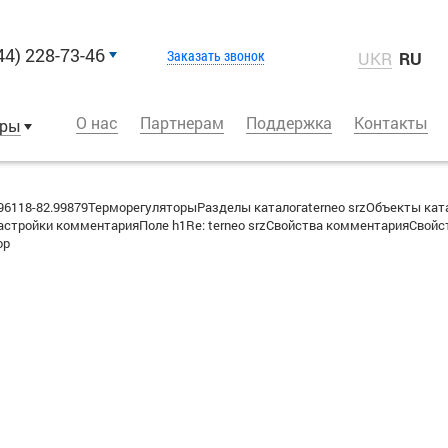
44) 228-73-46
Заказать звонок
UKR
RU
О нас
Партнерам
Поддержка
Контакты
оры
6118-82.99879ТерморегуляторыРазделы каталогаterneo srzОбъекты кат
стройки комментарияПоле h1Re: terneo srzСвойства комментарияСвойст
ор