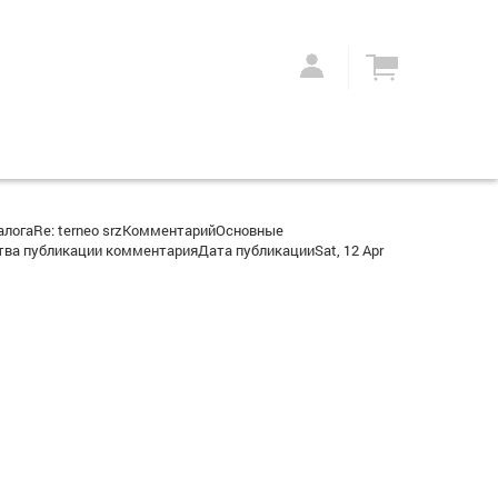
алогаRe: terneo srzКомментарийОсновные
ва публикации комментарияДата публикацииSat, 12 Apr