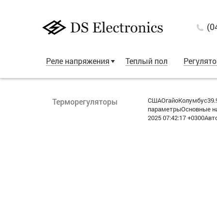
(0
Реле напряжения
Теплый пол
Регулят
СШАОгайоКолумбус39.9
Терморегуляторы
параметрыОсновные на
2025 07:42:17 +0300Авт