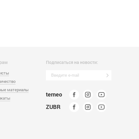
рам
Подписаться на новости:
листы
ичество
ные материалы
terneo
икаты
ZUBR