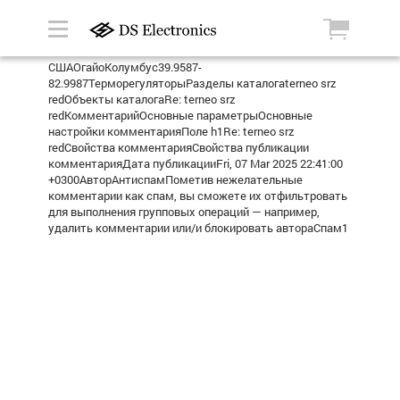
СШАОгайоКолумбус39.9587-
82.9987ТерморегуляторыРазделы каталогаterneo srz
redОбъекты каталогаRe: terneo srz
redКомментарийОсновные параметрыОсновные
настройки комментарияПоле h1Re: terneo srz
redСвойства комментарияСвойства публикации
комментарияДата публикацииFri, 07 Mar 2025 22:41:00
+0300АвторАнтиспамПометив нежелательные
комментарии как спам, вы сможете их отфильтровать
для выполнения групповых операций — например,
удалить комментарии или/и блокировать автораСпам1