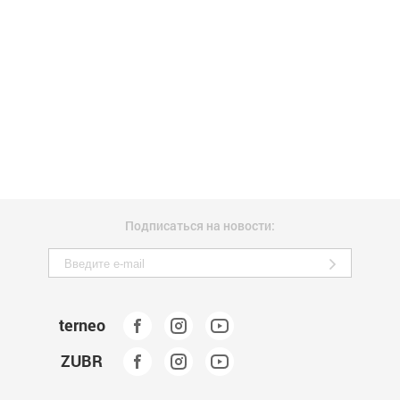
Подписаться на новости:
terneo
ZUBR