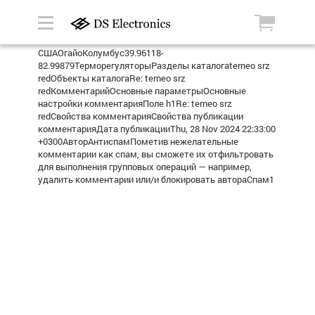
СШАОгайоКолумбус39.96118-
82.99879ТерморегуляторыРазделы каталогаterneo srz
redОбъекты каталогаRe: terneo srz
redКомментарийОсновные параметрыОсновные
настройки комментарияПоле h1Re: terneo srz
redСвойства комментарияСвойства публикации
комментарияДата публикацииThu, 28 Nov 2024 22:33:00
+0300АвторАнтиспамПометив нежелательные
комментарии как спам, вы сможете их отфильтровать
для выполнения групповых операций — например,
удалить комментарии или/и блокировать автораСпам1