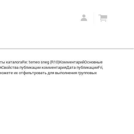
ты каталогаRe: terneo sneg (R10)КомментарийОсновные
яСвойства публикации комментарияДата публикацииFri,
можете их отфильтровать для выполнения групповых