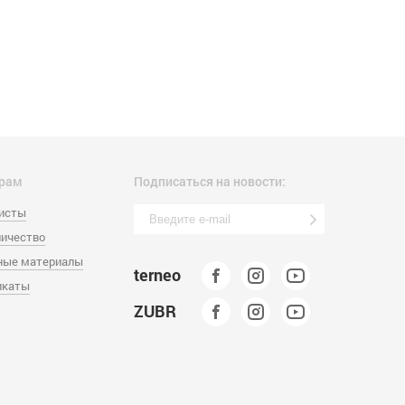
рам
Подписаться на новости:
листы
ичество
ные материалы
terneo
икаты
ZUBR