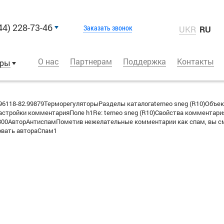
44) 228-73-46
Заказать звонок
UKR
RU
О нас
Партнерам
Поддержка
Контакты
оры
6118-82.99879ТерморегуляторыРазделы каталогаterneo sneg (R10)Объек
стройки комментарияПоле h1Re: terneo sneg (R10)Свойства комментари
+0300АвторАнтиспамПометив нежелательные комментарии как спам, вы с
овать автораСпам1