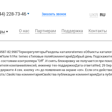
44) 228-73-46
Заказать звонок
UKR
RU
О нас
Партнерам
Поддержка
Контакты
оры
587-82.9987ТерморегуляторыРазделы каталогаterneo sОбъекты катало
Поле h1Re: terneo sТиповые поляКомментарийДобрый день Подскажите ка
в состоянии контроллера "Off". И снять блокировку не получается при пом
еля компанииАлексей, инженер тех-поддержкиДата ответаWed, 29 Sep 2
 удержите 4 сек. кнопку «≡» до появления на экране «on». Если эти дейст
tacts/.Свойства комментарияСвойства публикации комментарияДата публи