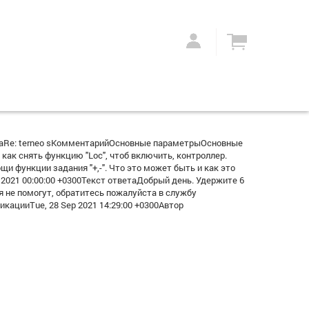
гаRe: terneo sКомментарийОсновные параметрыОсновные
к снять функцию "Loc", чтоб включить, контроллер.
ощи функции задания "+,-". Что это может быть и как это
021 00:00:00 +0300Текст ответаДобрый день. Удержите 6
вия не помогут, обратитесь пожалуйста в службу
кацииTue, 28 Sep 2021 14:29:00 +0300Автор