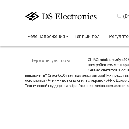
(0
Реле напряжения
Теплый пол
Регулят
СШАОгайоКолумбус39.9
Терморегуляторы
настройки комментария
Сейчас светится "Loc" 
выключить? Спасибо.Ответ администратораИмя представит
сек. кнопки «+» и «–» до появления на экране «oFF». Далее
Технической поддержки https://ds-electronics.com.ua/con