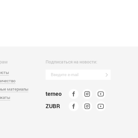
рам
Подписаться на новости:
листы
ичество
ные материалы
terneo
икаты
ZUBR