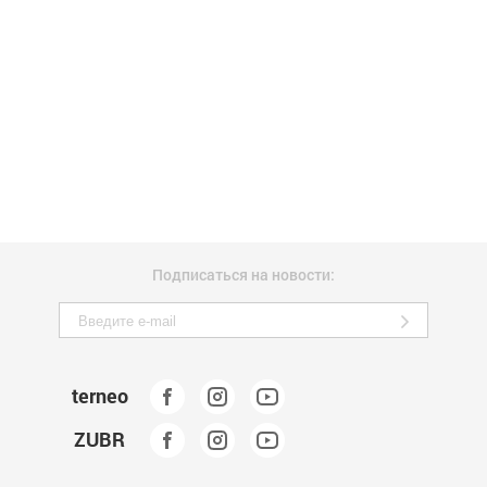
Подписаться на новости:
terneo
ZUBR