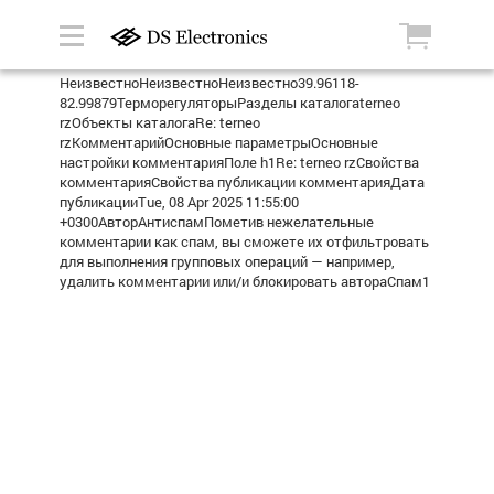
НеизвестноНеизвестноНеизвестно39.96118-
82.99879ТерморегуляторыРазделы каталогаterneo
rzОбъекты каталогаRe: terneo
rzКомментарийОсновные параметрыОсновные
настройки комментарияПоле h1Re: terneo rzСвойства
комментарияСвойства публикации комментарияДата
публикацииTue, 08 Apr 2025 11:55:00
+0300АвторАнтиспамПометив нежелательные
комментарии как спам, вы сможете их отфильтровать
для выполнения групповых операций — например,
удалить комментарии или/и блокировать автораСпам1