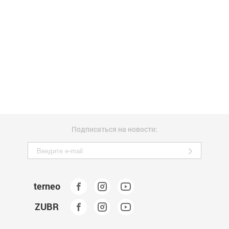
Подписаться на новости:
terneo
ZUBR