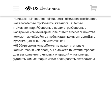
НеизвестноНеизвестноНеизвестноНеизвестноНеизвестноТерм
каталогаterneo rtpОбъекты каталогаRe: terneo
rtpКомментарийОсновные параметрыОсновные
настройки комментарияПоле h1Re: terneo rtpСвойства
комментарияСвойства публикации комментарияДата
публикацииFri, 07 Feb 2025 20:08:00
+0300АвторАнтиспамПометив нежелательные
комментарии как спам, вы сможете их отфильтровать
для выполнения групповых операций — например,
удалить комментарии или/и блокировать автораСпам1