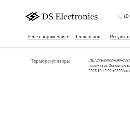
(0
Реле напряжения
Теплый пол
Регулят
СШАОгайоКолумбус39.9
Терморегуляторы
параметрыОсновные на
2025 19:40:00 +0300Авт