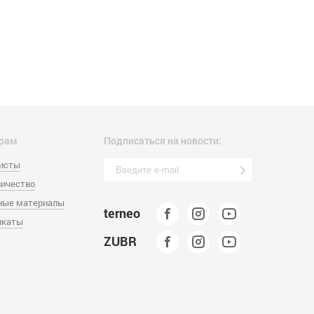
рам
Подписаться на новости:
листы
ичество
ные материалы
terneo
икаты
ZUBR