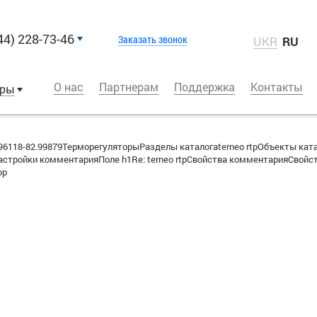
44) 228-73-46
Заказать звонок
UKR
RU
О нас
Партнерам
Поддержка
Контакты
оры
6118-82.99879ТерморегуляторыРазделы каталогаterneo rtpОбъекты ката
стройки комментарияПоле h1Re: terneo rtpСвойства комментарияСвойст
ор