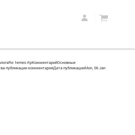
логаRe: terneo rtpКомментарийОсновные
ва публикации комментарияДата публикацииMon, 06 Jan