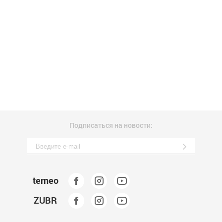
Подписаться на новости:
terneo
ZUBR