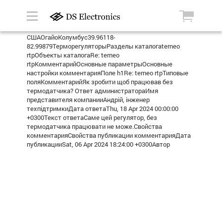
СШАОгайоКолумбус39.96118-
82.99879ТерморегуляторыРазделы каталогаterneo
rtpОбъекты каталогаRe: terneo
rtpКомментарийОсновные параметрыОсновные
настройки комментарияПоле h1Re: terneo rtpТиповые
поляКомментарийЯк зробити щоб працював без
термодатчика? Ответ администратораИмя
представителя компанииАндрій, інженер
техпідтримкиДата ответаThu, 18 Apr 2024 00:00:00
+0300Текст ответаСаме цей регулятор, без
термодатчика працювати не може.Свойства
комментарияСвойства публикации комментарияДата
публикацииSat, 06 Apr 2024 18:24:00 +0300Автор