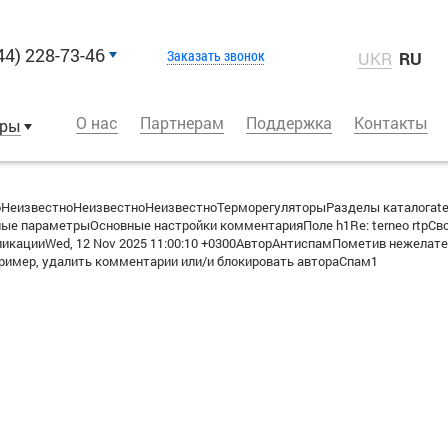
44) 228-73-46
Заказать звонок
UKR
RU
О нас
Партнерам
Поддержка
Контакты
оры
НеизвестноНеизвестноНеизвестноТерморегуляторыРазделы каталогаtern
ые параметрыОсновные настройки комментарияПоле h1Re: terneo rtpСв
икацииWed, 12 Nov 2025 11:00:10 +0300АвторАнтиспамПометив нежелате
ример, удалить комментарии или/и блокировать автораСпам1