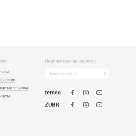
рам
Подписаться на новости:
листы
ичество
ные материалы
terneo
икаты
ZUBR