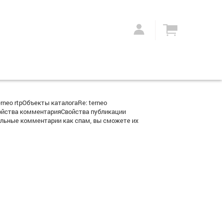
eo rtpОбъекты каталогаRe: terneo
ойства комментарияСвойства публикации
льные комментарии как спам, вы сможете их