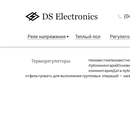
(0
Реле напряжения
Теплый пол
Регулят
НеизвестноНеизвестно
Терморегуляторы
rtpКомментарийОсновн
комментарияДата публ
отфильтровать для выполнения групповых операций — нап