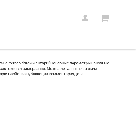
гаRe: terneo rkКомментарийОсновные параметрыОсновные
системи від замерзання. Можна детальніше за яким
нтарияСвойства публикации комментарияДата