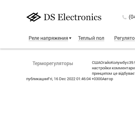
(0
Реле напряжения
Теплый пол
Регулят
СШАОгайоКолумбус39.9
Терморегуляторы
настройки комментария
принципом це відбува
публикацииFri, 16 Dec 2022 01:46:04 +0300Автор