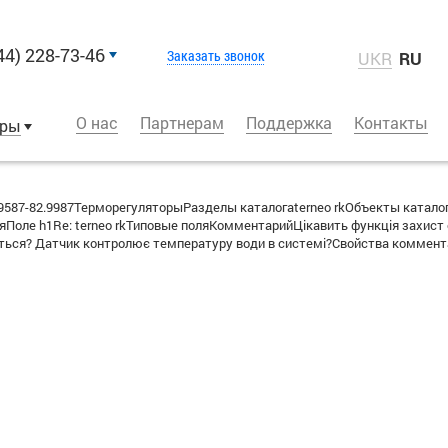
44) 228-73-46
Заказать звонок
UKR
RU
О нас
Партнерам
Поддержка
Контакты
оры
587-82.9987ТерморегуляторыРазделы каталогаterneo rkОбъекты катало
Поле h1Re: terneo rkТиповые поляКомментарийЦікавить функція захист 
ється? Датчик контролює температуру води в системі?Свойства комме