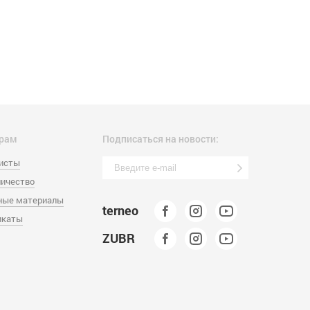
рам
Подписаться на новости:
листы
ичество
ные материалы
terneo
икаты
ZUBR