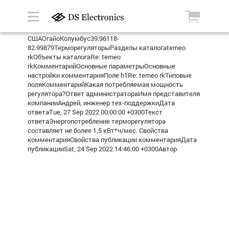
СШАОгайоКолумбус39.96118-
82.99879ТерморегуляторыРазделы каталогаterneo
rkОбъекты каталогаRe: terneo
rkКомментарийОсновные параметрыОсновные
настройки комментарияПоле h1Re: terneo rkТиповые
поляКомментарийКакая потребляемая мощность
регулятора?Ответ администратораИмя представителя
компанииАндрей, инженер тех-поддержкиДата
ответаTue, 27 Sep 2022 00:00:00 +0300Текст
ответаЭнергопотребление терморегулятора
составляет не более 1,5 кВт*ч/мес. Свойства
комментарияСвойства публикации комментарияДата
публикацииSat, 24 Sep 2022 14:46:00 +0300Автор