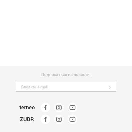
Подписаться на новости:
terneo
ZUBR