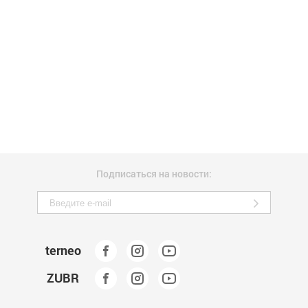
Подписаться на новости:
terneo
ZUBR