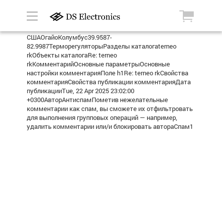
СШАОгайоКолумбус39.9587-
82.9987ТерморегуляторыРазделы каталогаterneo
rkОбъекты каталогаRe: terneo
rkКомментарийОсновные параметрыОсновные
настройки комментарияПоле h1Re: terneo rkСвойства
комментарияСвойства публикации комментарияДата
публикацииTue, 22 Apr 2025 23:02:00
+0300АвторАнтиспамПометив нежелательные
комментарии как спам, вы сможете их отфильтровать
для выполнения групповых операций — например,
удалить комментарии или/и блокировать автораСпам1