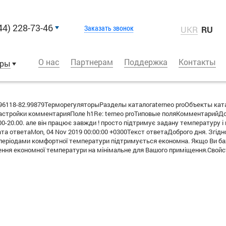
44) 228-73-46
Заказать звонок
UKR
RU
О нас
Партнерам
Поддержка
Контакты
оры
6118-82.99879ТерморегуляторыРазделы каталогаterneo proОбъекты кат
тройки комментарияПоле h1Re: terneo proТиповые поляКомментарийДобр
 16.00-20.00. але він працює завжди ! просто підтримує задану температур
та ответаMon, 04 Nov 2019 00:00:00 +0300Текст ответаДоброго дня. Згі
 Між періодами комфортної температури підтримується економна. Якщо Ви
чення економної температури на мінімальне для Вашого приміщення.Св