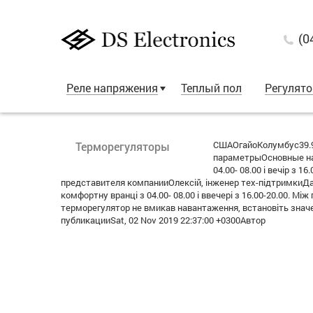
(0
Реле напряжения
Теплый пол
Регулят
СШАОгайоКолумбус39.9
Терморегуляторы
параметрыОсновные нас
04.00- 08.00 і вечір з
представителя компанииОлексій, інженер тех-підтримкиДа
комфортну вранці з 04.00- 08.00 і ввечері з 16.00-20.00.
терморегулятор не вмикав навантаження, встановіть зна
публикацииSat, 02 Nov 2019 22:37:00 +0300Автор