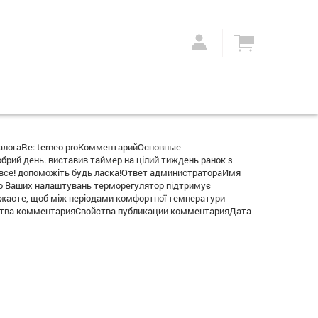
алогаRe: terneo proКомментарийОсновные
ий день. виставив таймер на цілий тиждень ранок з
у і все! допоможіть будь ласка!Ответ администратораИмя
дно Ваших налаштувань терморегулятор підтримує
 бажаєте, щоб між періодами комфортної температури
ойства комментарияСвойства публикации комментарияДата