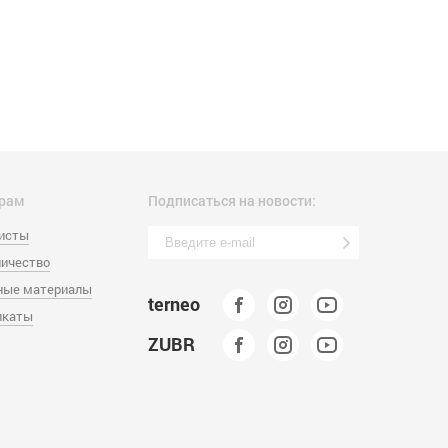
рам
Подписаться на новости:
листы
ичество
ные материалы
terneo
икаты
ZUBR