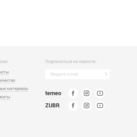
рам
Подписаться на новости:
листы
ичество
ные материалы
terneo
икаты
ZUBR