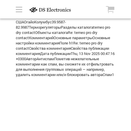
СШАОгайоКолумбус39.9587-
82.9987ТерморегуляторыРазделы каталогаterneo pro
dry contactОбъекты каталогаRe: terneo pro dry
contactКомментарийОсновные параметрыОсновные
настройки комментарияПоле h1Re: terneo pro dry
contactСвойства комментарияСвойства публикации
комментарияДата публикацииThu, 13 Nov 2025 00:47:16
+0300АвторАнтиспамПометив нежелательные
комментарии как спам, вы сможете их отфильтровать
для выполнения групповых операций — например,
удалить комментарии или/и блокировать автораСпам1