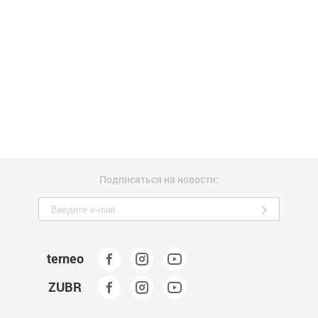
Подписаться на новости:
terneo
ZUBR