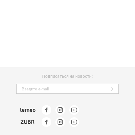
Подписаться на новости:
terneo
ZUBR