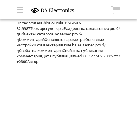
United StatesOhioColumbus39.9587-
82.9987ТерморегуляторыРазделы каталогаterneo pro б/
дОбъекты каталогаRe: terneo pro б/
дКомментарийОсновные параметрыОсновные
настройки комментарияПоле h1Re: terneo pro б/
дСвойства комментарияСвойства публикации
комментарияДата публикацииWed, 01 Oct 2025 00:52:27
+0300Автор