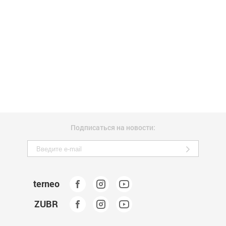
Подписаться на новости:
terneo
ZUBR