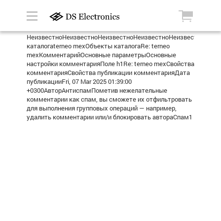
НеизвестноНеизвестноНеизвестноНеизвестноНеизвестноТерм
каталогаterneo mexОбъекты каталогаRe: terneo
mexКомментарийОсновные параметрыОсновные
настройки комментарияПоле h1Re: terneo mexСвойства
комментарияСвойства публикации комментарияДата
публикацииFri, 07 Mar 2025 01:39:00
+0300АвторАнтиспамПометив нежелательные
комментарии как спам, вы сможете их отфильтровать
для выполнения групповых операций — например,
удалить комментарии или/и блокировать автораСпам1