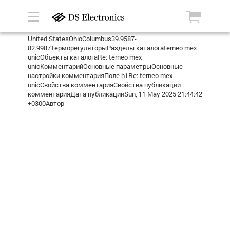
United StatesOhioColumbus39.9587-
82.9987ТерморегуляторыРазделы каталогаterneo mex
unicОбъекты каталогаRe: terneo mex
unicКомментарийОсновные параметрыОсновные
настройки комментарияПоле h1Re: terneo mex
unicСвойства комментарияСвойства публикации
комментарияДата публикацииSun, 11 May 2025 21:44:42
+0300Автор