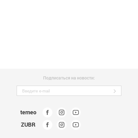
Подписаться на новости:
terneo
ZUBR