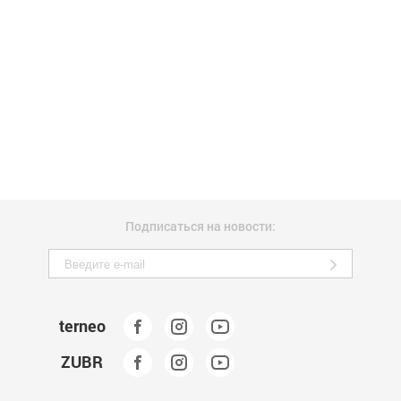
Подписаться на новости:
terneo
ZUBR