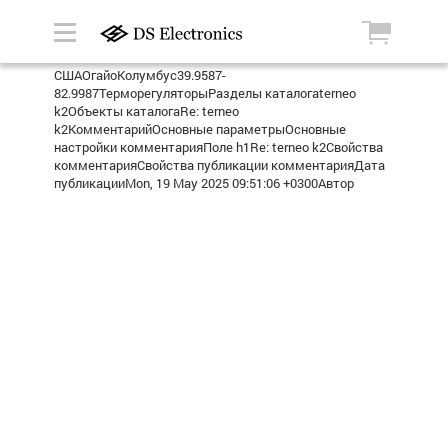
СШАОгайоКолумбус39.9587-
82.9987ТерморегуляторыРазделы каталогаterneo
k2Объекты каталогаRe: terneo
k2КомментарийОсновные параметрыОсновные
настройки комментарияПоле h1Re: terneo k2Свойства
комментарияСвойства публикации комментарияДата
публикацииMon, 19 May 2025 09:51:06 +0300Автор