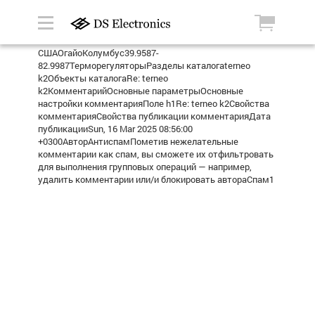
СШАОгайоКолумбус39.9587-
82.9987ТерморегуляторыРазделы каталогаterneo
k2Объекты каталогаRe: terneo
k2КомментарийОсновные параметрыОсновные
настройки комментарияПоле h1Re: terneo k2Свойства
комментарияСвойства публикации комментарияДата
публикацииSun, 16 Mar 2025 08:56:00
+0300АвторАнтиспамПометив нежелательные
комментарии как спам, вы сможете их отфильтровать
для выполнения групповых операций — например,
удалить комментарии или/и блокировать автораСпам1