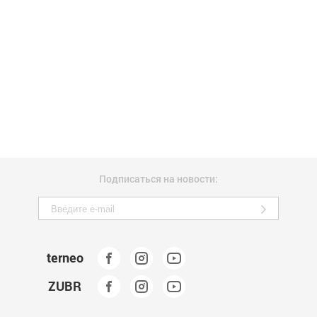
Подписаться на новости:
terneo
ZUBR