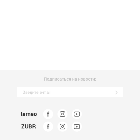
Подписаться на новости:
terneo
ZUBR