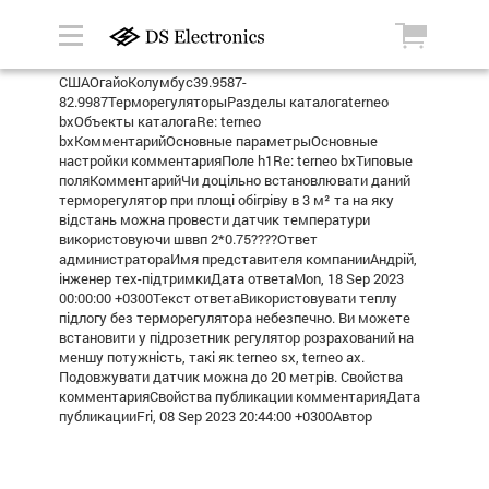
СШАОгайоКолумбус39.9587-
82.9987ТерморегуляторыРазделы каталогаterneo
bxОбъекты каталогаRe: terneo
bxКомментарийОсновные параметрыОсновные
настройки комментарияПоле h1Re: terneo bxТиповые
поляКомментарийЧи доцільно встановлювати даний
терморегулятор при площі обігріву в 3 м² та на яку
відстань можна провести датчик температури
використовуючи шввп 2*0.75????Ответ
администратораИмя представителя компанииАндрій,
інженер тех-підтримкиДата ответаMon, 18 Sep 2023
00:00:00 +0300Текст ответаВикористовувати теплу
підлогу без терморегулятора небезпечно. Ви можете
встановити у підрозетник регулятор розрахований на
меншу потужність, такі як terneo sx, terneo ax.
Подовжувати датчик можна до 20 метрів. Свойства
комментарияСвойства публикации комментарияДата
публикацииFri, 08 Sep 2023 20:44:00 +0300Автор