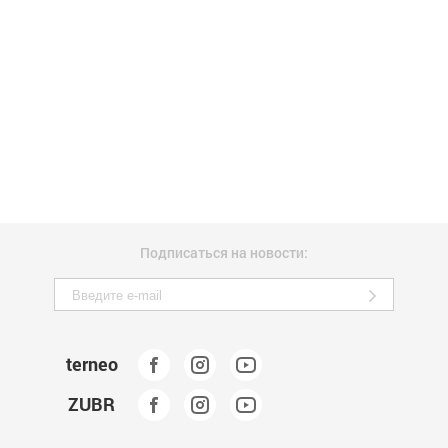
Подписаться на новости:
terneo
ZUBR