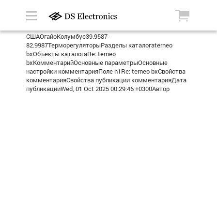
СШАОгайоКолумбус39.9587-
82.9987ТерморегуляторыРазделы каталогаterneo
bxОбъекты каталогаRe: terneo
bxКомментарийОсновные параметрыОсновные
настройки комментарияПоле h1Re: terneo bxСвойства
комментарияСвойства публикации комментарияДата
публикацииWed, 01 Oct 2025 00:29:46 +0300Автор