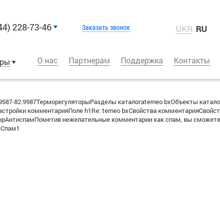
44) 228-73-46
Заказать звонок
UKR
RU
О нас
Партнерам
Поддержка
Контакты
оры
587-82.9987ТерморегуляторыРазделы каталогаterneo bxОбъекты катало
стройки комментарияПоле h1Re: terneo bxСвойства комментарияСвойст
вторАнтиспамПометив нежелательные комментарии как спам, вы сможете
аСпам1