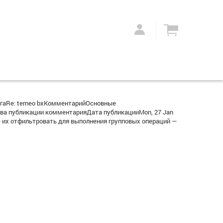
гаRe: terneo bxКомментарийОсновные
ва публикации комментарияДата публикацииMon, 27 Jan
 их отфильтровать для выполнения групповых операций —