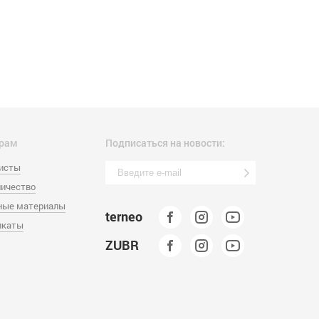
рам
Подписаться на новости:
листы
ичество
ные материалы
terneo
икаты
ZUBR