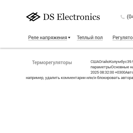
(0
Реле напряжения
Теплый пол
Регулят
СШАОгайоКолумбус39.9
Терморегуляторы
параметрыОсновные на
2025 08:32:00 +0300А
например, удалить комментарии или/и блокировать автор