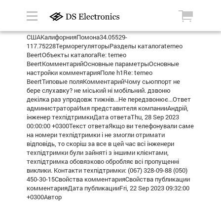
СШАКалифорнияПомона34.05529-
117.75228ТерморегуляторыРазделы каталогаterneo
BeertОбъекты каталогаRe: terneo
BeertКомментарийОсновные параметрыОсновные
настройки комментарияПоле h1Re: terneo
BeertТиповые поляКомментарийЧому сьюппорт не
бере слухавку? не міський ні мобільний. дзвоню
декілка раз упродовж тижнів...Не передзвонює...Ответ
администратораИмя представителя компанииАндрій,
інженер техпідтримкиДата ответаThu, 28 Sep 2023
00:00:00 +0300Текст ответаЯкщо ви телефонували саме
на номери техпідтримки і не змогли отримати
відповідь, то скоріш за все в цей час всі інженери
техпідтримки були зайняті з іншими клієнтами,
техпідтримка обовязково обробляє всі пропущенні
виклики. Контакти техпідтримки: (067) 328-09-88 (050)
450-30-15Свойства комментарияСвойства публикации
комментарияДата публикацииFri, 22 Sep 2023 09:32:00
+0300Автор