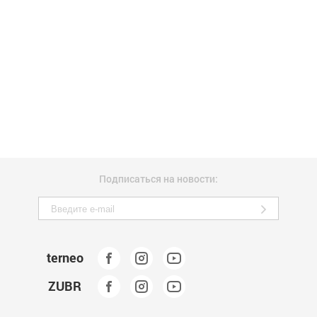
Подписаться на новости:
terneo
ZUBR