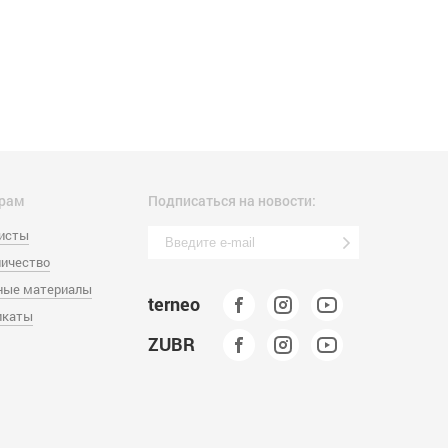
рам
Подписаться на новости:
листы
ичество
ные материалы
terneo
икаты
ZUBR