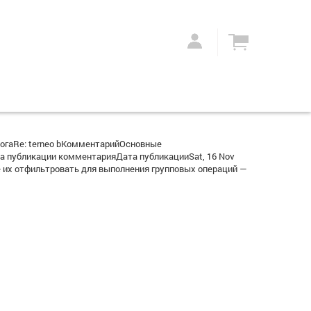
огаRe: terneo bКомментарийОсновные
а публикации комментарияДата публикацииSat, 16 Nov
 их отфильтровать для выполнения групповых операций —