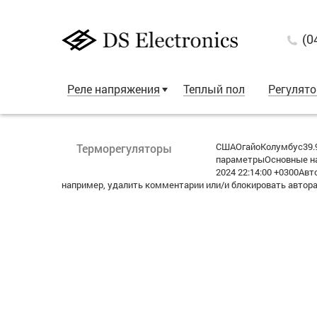
(0
Реле напряжения
Теплый пол
Регулят
СШАОгайоКолумбус39.9
Терморегуляторы
параметрыОсновные на
2024 22:14:00 +0300А
например, удалить комментарии или/и блокировать автор