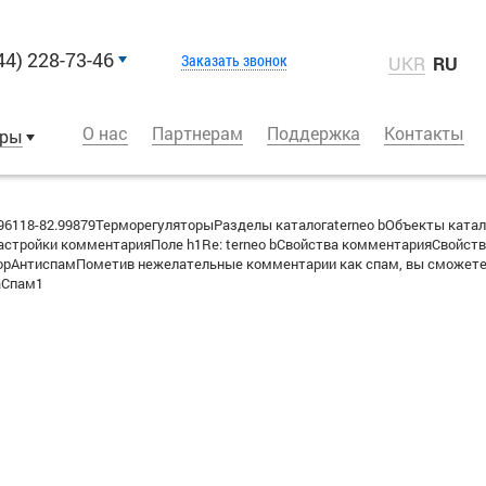
44) 228-73-46
Заказать звонок
UKR
RU
О нас
Партнерам
Поддержка
Контакты
оры
6118-82.99879ТерморегуляторыРазделы каталогаterneo bОбъекты катал
стройки комментарияПоле h1Re: terneo bСвойства комментарияСвойств
вторАнтиспамПометив нежелательные комментарии как спам, вы сможете
аСпам1