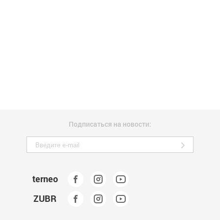
Подписаться на новости:
terneo
ZUBR