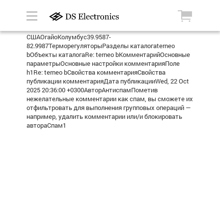
СШАОгайоКолумбус39.9587-
82.9987ТерморегуляторыРазделы каталогаterneo
bОбъекты каталогаRe: terneo bКомментарийОсновные
параметрыОсновные настройки комментарияПоле
h1Re: terneo bСвойства комментарияСвойства
публикации комментарияДата публикацииWed, 22 Oct
2025 20:36:00 +0300АвторАнтиспамПометив
нежелательные комментарии как спам, вы сможете их
отфильтровать для выполнения групповых операций —
например, удалить комментарии или/и блокировать
автораСпам1