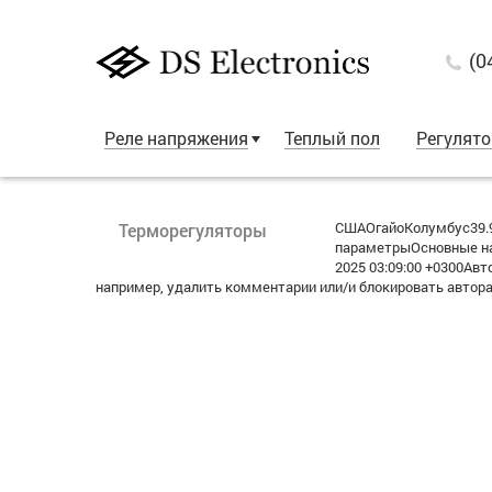
(0
Реле напряжения
Теплый пол
Регулят
СШАОгайоКолумбус39.9
Терморегуляторы
параметрыОсновные на
2025 03:09:00 +0300А
например, удалить комментарии или/и блокировать автор