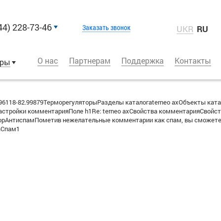
44) 228-73-46
Заказать звонок
UKR
RU
О нас
Партнерам
Поддержка
Контакты
оры
6118-82.99879ТерморегуляторыРазделы каталогаterneo axОбъекты ката
стройки комментарияПоле h1Re: terneo axСвойства комментарияСвойств
вторАнтиспамПометив нежелательные комментарии как спам, вы сможете
аСпам1