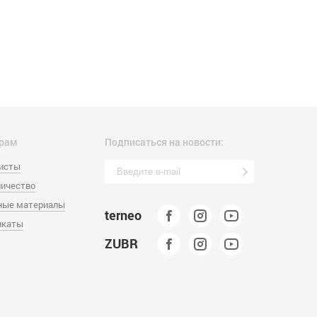
рам
Подписаться на новости:
листы
ичество
ные материалы
terneo
икаты
ZUBR