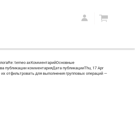
логаRe: terneo axКомментарийОсновные
а публикации комментарияДата публикацииThu, 17 Apr
 их отфильтровать для выполнения групповых операций —