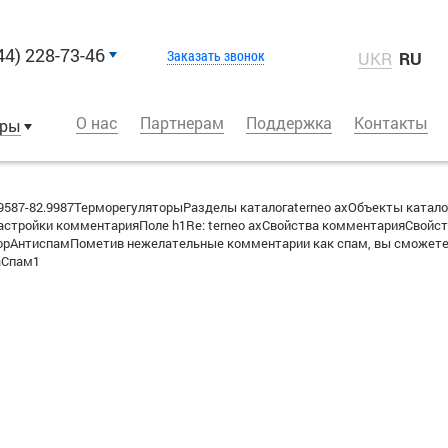
44) 228-73-46
Заказать звонок
UKR
RU
О нас
Партнерам
Поддержка
Контакты
оры
587-82.9987ТерморегуляторыРазделы каталогаterneo axОбъекты катало
стройки комментарияПоле h1Re: terneo axСвойства комментарияСвойст
вторАнтиспамПометив нежелательные комментарии как спам, вы сможете
аСпам1