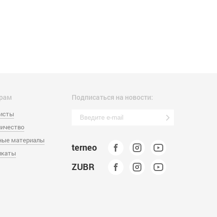
рам
Подписаться на новости:
листы
ичество
ные материалы
terneo
икаты
ZUBR