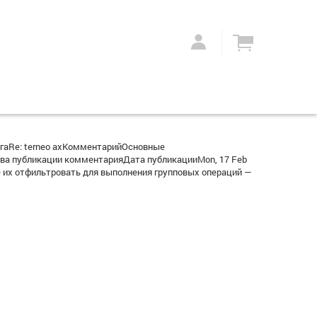
гаRe: terneo axКомментарийОсновные
ва публикации комментарияДата публикацииMon, 17 Feb
 их отфильтровать для выполнения групповых операций —