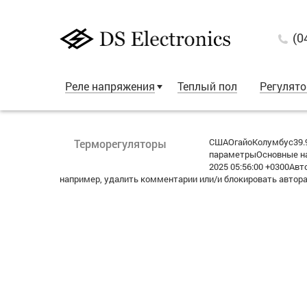
(0
Реле напряжения
Теплый пол
Регулят
СШАОгайоКолумбус39.9
Терморегуляторы
параметрыОсновные на
2025 05:56:00 +0300А
например, удалить комментарии или/и блокировать автор