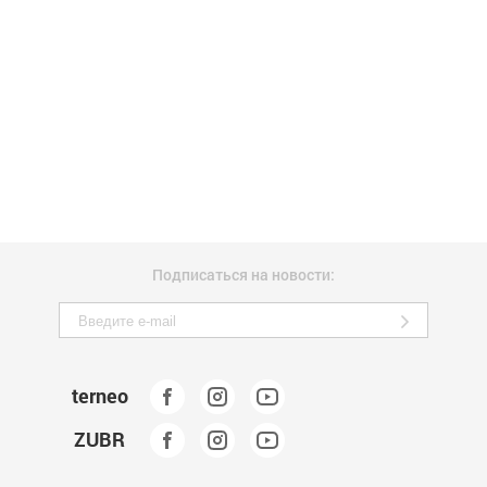
Подписаться на новости:
terneo
ZUBR