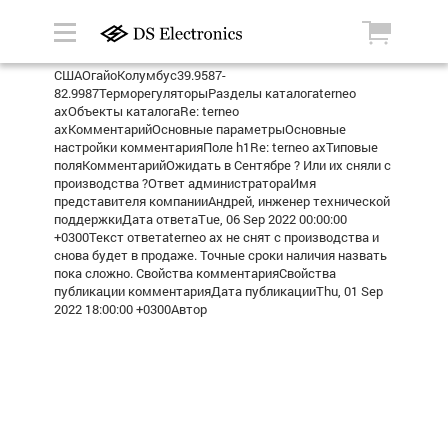
СШАОгайоКолумбус39.9587-
82.9987ТерморегуляторыРазделы каталогаterneo
axОбъекты каталогаRe: terneo
axКомментарийОсновные параметрыОсновные
настройки комментарияПоле h1Re: terneo axТиповые
поляКомментарийОжидать в Сентябре ? Или их сняли с
производства ?Ответ администратораИмя
представителя компанииАндрей, инженер технической
поддержкиДата ответаTue, 06 Sep 2022 00:00:00
+0300Текст ответаterneo ax не снят с производства и
снова будет в продаже. Точные сроки наличия назвать
пока сложно. Свойства комментарияСвойства
публикации комментарияДата публикацииThu, 01 Sep
2022 18:00:00 +0300Автор