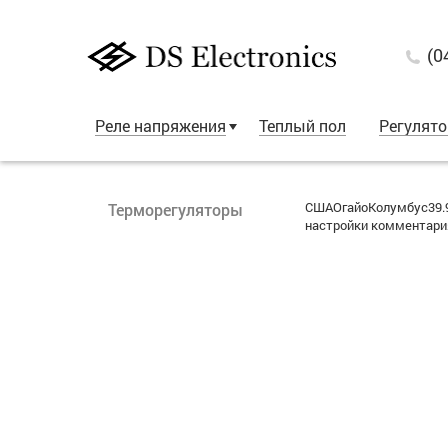
(0
Реле напряжения
Теплый пол
Регулят
СШАОгайоКолумбус39.9
Терморегуляторы
настройки комментария