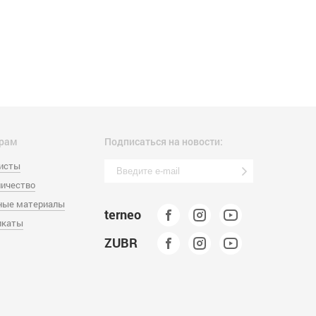
рам
Подписаться на новости:
листы
ичество
ные материалы
terneo
икаты
ZUBR