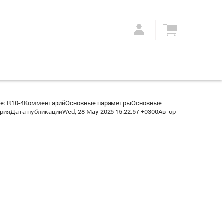
Re: R10-4КомментарийОсновные параметрыОсновные
ияДата публикацииWed, 28 May 2025 15:22:57 +0300Автор