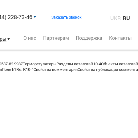
44) 228-73-46
Заказать звонок
UKR
RU
О нас
Партнерам
Поддержка
Контакты
оры
587-82.9987ТерморегуляторыРазделы каталогаR10-4Объекты каталога
Поле h1Re: R10-4Свойства комментарияСвойства публикации комментар