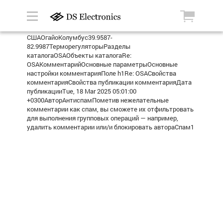
СШАОгайоКолумбус39.9587-
82.9987ТерморегуляторыРазделы
каталогаOSAОбъекты каталогаRe:
OSAКомментарийОсновные параметрыОсновные
настройки комментарияПоле h1Re: OSAСвойства
комментарияСвойства публикации комментарияДата
публикацииTue, 18 Mar 2025 05:01:00
+0300АвторАнтиспамПометив нежелательные
комментарии как спам, вы сможете их отфильтровать
для выполнения групповых операций — например,
удалить комментарии или/и блокировать автораСпам1