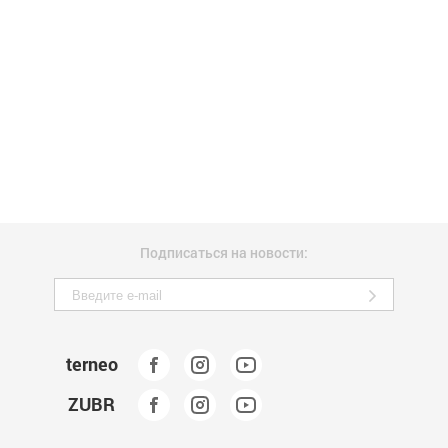
Подписаться на новости:
terneo
ZUBR