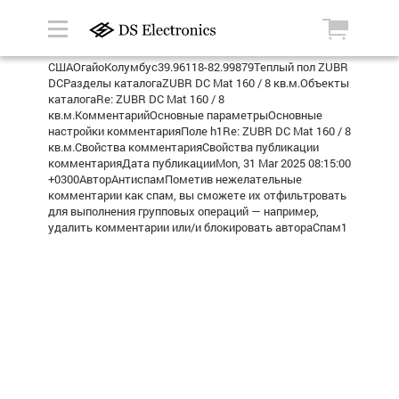
СШАОгайоКолумбус39.96118-82.99879Теплый пол ZUBR
DCРазделы каталогаZUBR DC Mat 160 / 8 кв.м.Объекты
каталогаRe: ZUBR DC Mat 160 / 8
кв.м.КомментарийОсновные параметрыОсновные
настройки комментарияПоле h1Re: ZUBR DC Mat 160 / 8
кв.м.Свойства комментарияСвойства публикации
комментарияДата публикацииMon, 31 Mar 2025 08:15:00
+0300АвторАнтиспамПометив нежелательные
комментарии как спам, вы сможете их отфильтровать
для выполнения групповых операций — например,
удалить комментарии или/и блокировать автораСпам1