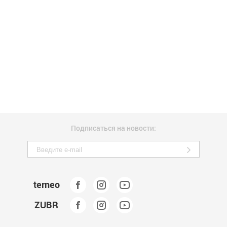
Подписаться на новости:
terneo
ZUBR