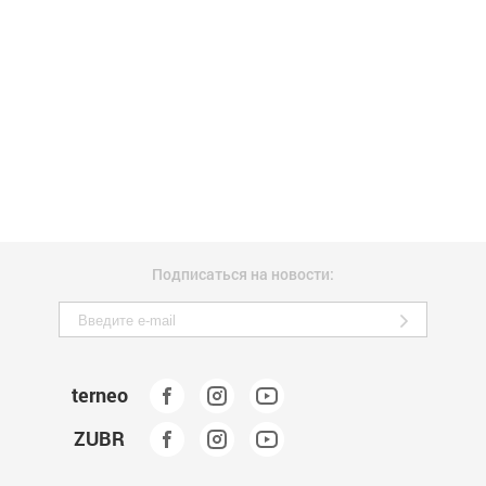
Подписаться на новости:
terneo
ZUBR