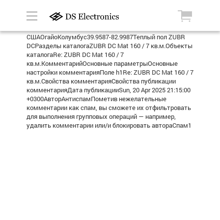
СШАОгайоКолумбус39.9587-82.9987Теплый пол ZUBR
DCРазделы каталогаZUBR DC Mat 160 / 7 кв.м.Объекты
каталогаRe: ZUBR DC Mat 160 / 7
кв.м.КомментарийОсновные параметрыОсновные
настройки комментарияПоле h1Re: ZUBR DC Mat 160 / 7
кв.м.Свойства комментарияСвойства публикации
комментарияДата публикацииSun, 20 Apr 2025 21:15:00
+0300АвторАнтиспамПометив нежелательные
комментарии как спам, вы сможете их отфильтровать
для выполнения групповых операций — например,
удалить комментарии или/и блокировать автораСпам1