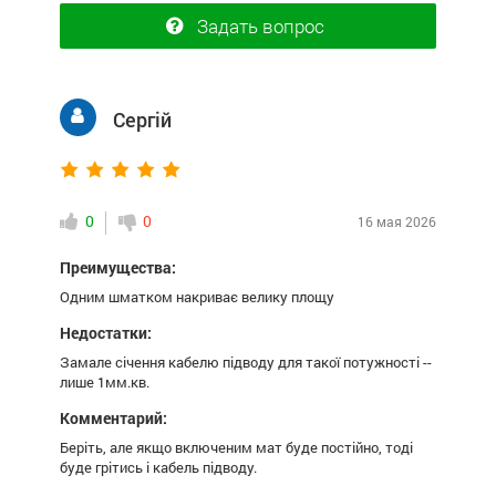
Задать вопрос
Сергій
0
0
16 мая 2026
Преимущества:
Одним шматком накриває велику площу
Недостатки:
Замале січення кабелю підводу для такої потужності --
лише 1мм.кв.
Комментарий:
Беріть, але якщо включеним мат буде постійно, тоді
буде грітись і кабель підводу.