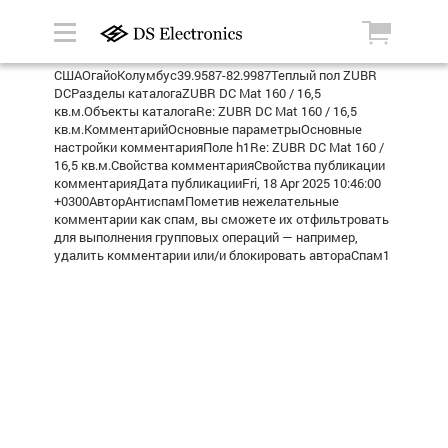
СШАОгайоКолумбус39.9587-82.9987Теплый пол ZUBR
DCРазделы каталогаZUBR DC Mat 160 / 16,5
кв.м.Объекты каталогаRe: ZUBR DC Mat 160 / 16,5
кв.м.КомментарийОсновные параметрыОсновные
настройки комментарияПоле h1Re: ZUBR DC Mat 160 /
16,5 кв.м.Свойства комментарияСвойства публикации
комментарияДата публикацииFri, 18 Apr 2025 10:46:00
+0300АвторАнтиспамПометив нежелательные
комментарии как спам, вы сможете их отфильтровать
для выполнения групповых операций — например,
удалить комментарии или/и блокировать автораСпам1