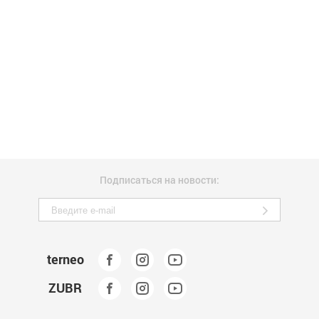
Подписаться на новости:
terneo
ZUBR