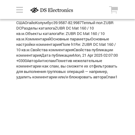
СШАОгайоКолумбус39.9587-82.9987Теплый пол ZUBR
DCРазделы каталогаZUBR DC Mat 160 / 10
кв.м.Объекты каталогаRe: ZUBR DC Mat 160 / 10
кв.м.КомментарийОсновные параметрыОсновные
настройки комментарияПоле h1Re: ZUBR DC Mat 160 /
10 кв.м.Свойства комментарияСвойства публикации
комментарияДата публикацииMon, 21 Apr 2025 02:07:00
+0300АвторАнтиспамПометив нежелательные
комментарии как спам, вы сможете их отфильтровать
для выполнения групповых операций — например,
удалить комментарии или/и блокировать автораСпам1