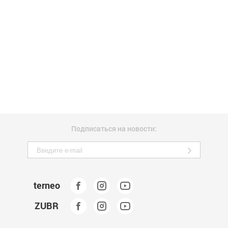
Подписаться на новости:
terneo
ZUBR