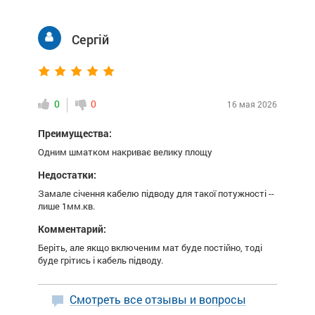
Сергій
0
0
16 мая 2026
Преимущества:
Одним шматком накриває велику площу
Недостатки:
Замале січення кабелю підводу для такої потужності --
лише 1мм.кв.
Комментарий:
Беріть, але якщо включеним мат буде постійно, тоді
буде грітись і кабель підводу.
Смотреть все отзывы и вопросы